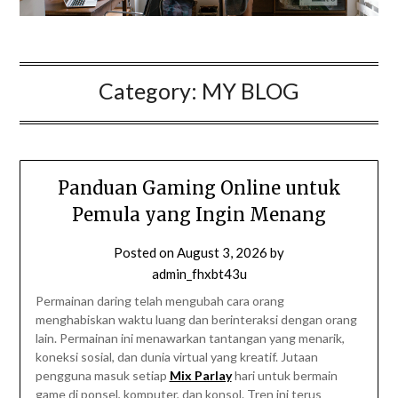
Category:
MY BLOG
Panduan Gaming Online untuk
Pemula yang Ingin Menang
Posted on
August 3, 2026
by
admin_fhxbt43u
Permainan daring telah mengubah cara orang
menghabiskan waktu luang dan berinteraksi dengan orang
lain. Permainan ini menawarkan tantangan yang menarik,
koneksi sosial, dan dunia virtual yang kreatif. Jutaan
pengguna masuk setiap
Mix Parlay
hari untuk bermain
game di ponsel, komputer, dan konsol. Tren ini terus