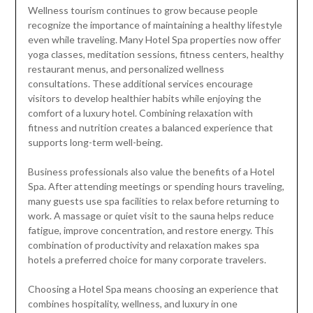
Wellness tourism continues to grow because people
recognize the importance of maintaining a healthy lifestyle
even while traveling. Many Hotel Spa properties now offer
yoga classes, meditation sessions, fitness centers, healthy
restaurant menus, and personalized wellness
consultations. These additional services encourage
visitors to develop healthier habits while enjoying the
comfort of a luxury hotel. Combining relaxation with
fitness and nutrition creates a balanced experience that
supports long-term well-being.
Business professionals also value the benefits of a Hotel
Spa. After attending meetings or spending hours traveling,
many guests use spa facilities to relax before returning to
work. A massage or quiet visit to the sauna helps reduce
fatigue, improve concentration, and restore energy. This
combination of productivity and relaxation makes spa
hotels a preferred choice for many corporate travelers.
Choosing a Hotel Spa means choosing an experience that
combines hospitality, wellness, and luxury in one