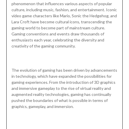
phenomenon that influences various aspects of popular
culture, including music, fashion, and entertainment. Iconic
video game characters like Mario, Sonic the Hedgehog, and
Lara Croft have become cultural icons, transcending the
gaming world to become part of mainstream culture.
Gaming conventions and events draw thousands of
enthusiasts each year, celebrating the diversity and
creativity of the gaming community.
The evolution of gaming has been driven by advancements
in technology, which have expanded the possibilities for
gaming experiences. From the introduction of 3D graphics
and immersive gameplay to the rise of virtual reality and
augmented reality technologies, gaming has continually
pushed the boundaries of what is possible in terms of
graphics, gameplay, and immersion.