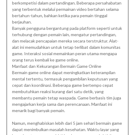
berkompetisi dalam pertandingan. Beberapa persahabatan
yang terbentuk melalui permainan video bertahan selama
bertahun-tahun, bahkan ketika para pemain tinggal
berjauhan.
Banyak pengguna bergantung pada platform seperti untuk
terhubung dengan pemain lain, mengatur pertandingan,
dan melacak pencapaian mereka secara terstruktur. Alat-
alat ini memudahkan untuk tetap terlibat dalam komunitas
game. Interaksi sosial memainkan peran utama mengapa
orang terus kembali ke game online.
Manfaat dan Kekurangan Bermain Game Online
Bermain game online dapat meningkatkan keterampilan
mental tertentu, termasuk pengambilan keputusan yang
cepat dan koordinasi. Beberapa game bertempo cepat
membutuhkan reaksi kurang dari satu detik, yang
membantu pemain tetap waspada. Game berbasis tim juga
mengajarkan kerja sama dan perencanaan. Manfaat ini
menarik bagi banyak pemain.
Namun, menghabiskan lebih dari 5 jam sehari bermain game
dapat menimbulkan masalah kesehatan. Waktu layar yang