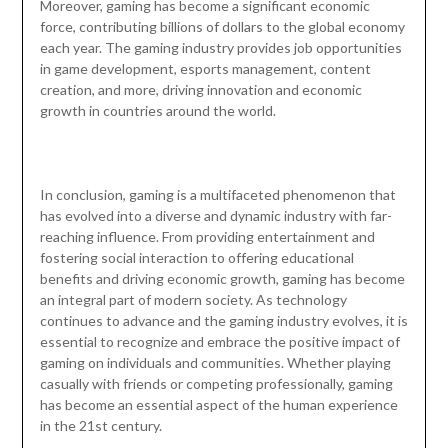
Moreover, gaming has become a significant economic
force, contributing billions of dollars to the global economy
each year. The gaming industry provides job opportunities
in game development, esports management, content
creation, and more, driving innovation and economic
growth in countries around the world.
In conclusion, gaming is a multifaceted phenomenon that
has evolved into a diverse and dynamic industry with far-
reaching influence. From providing entertainment and
fostering social interaction to offering educational
benefits and driving economic growth, gaming has become
an integral part of modern society. As technology
continues to advance and the gaming industry evolves, it is
essential to recognize and embrace the positive impact of
gaming on individuals and communities. Whether playing
casually with friends or competing professionally, gaming
has become an essential aspect of the human experience
in the 21st century.