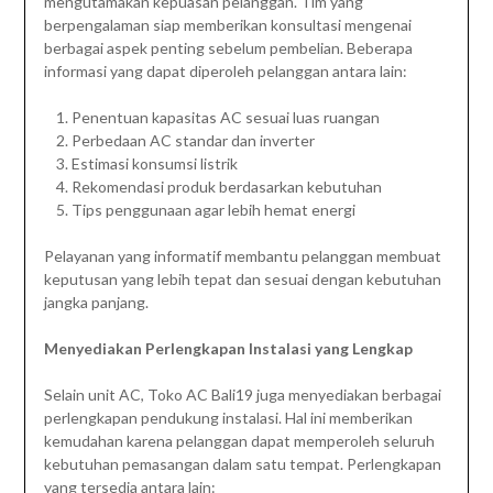
mengutamakan kepuasan pelanggan. Tim yang
berpengalaman siap memberikan konsultasi mengenai
berbagai aspek penting sebelum pembelian. Beberapa
informasi yang dapat diperoleh pelanggan antara lain:
Penentuan kapasitas AC sesuai luas ruangan
Perbedaan AC standar dan inverter
Estimasi konsumsi listrik
Rekomendasi produk berdasarkan kebutuhan
Tips penggunaan agar lebih hemat energi
Pelayanan yang informatif membantu pelanggan membuat
keputusan yang lebih tepat dan sesuai dengan kebutuhan
jangka panjang.
Menyediakan Perlengkapan Instalasi yang Lengkap
Selain unit AC, Toko AC Bali19 juga menyediakan berbagai
perlengkapan pendukung instalasi. Hal ini memberikan
kemudahan karena pelanggan dapat memperoleh seluruh
kebutuhan pemasangan dalam satu tempat. Perlengkapan
yang tersedia antara lain: