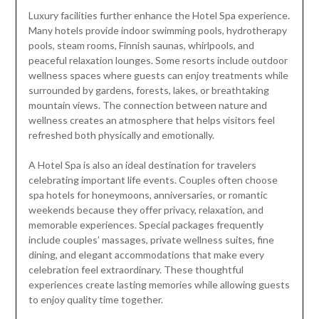
Luxury facilities further enhance the Hotel Spa experience.
Many hotels provide indoor swimming pools, hydrotherapy
pools, steam rooms, Finnish saunas, whirlpools, and
peaceful relaxation lounges. Some resorts include outdoor
wellness spaces where guests can enjoy treatments while
surrounded by gardens, forests, lakes, or breathtaking
mountain views. The connection between nature and
wellness creates an atmosphere that helps visitors feel
refreshed both physically and emotionally.
A Hotel Spa is also an ideal destination for travelers
celebrating important life events. Couples often choose
spa hotels for honeymoons, anniversaries, or romantic
weekends because they offer privacy, relaxation, and
memorable experiences. Special packages frequently
include couples’ massages, private wellness suites, fine
dining, and elegant accommodations that make every
celebration feel extraordinary. These thoughtful
experiences create lasting memories while allowing guests
to enjoy quality time together.