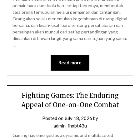
pemain baru dan dunia baru setiap tahunnya, membentuk
cara orang terhubung melalui permainan dan tantangan.
Orang akan selalu menemukan kegembiraan di ruang digital
bersama, dan kisah-kisah baru tentang persahabatan dan
persaingan akan muncul dari setiap pertandingan yang
dimainkan di bawah langit yang sama dan tujuan yang sama.
…
Read more
Fighting Games: The Enduring
Appeal of One-on-One Combat
Posted on
July 18, 2026
by
admin_fhxbt43u
Gaming has emerged as a dynamic and multifaceted