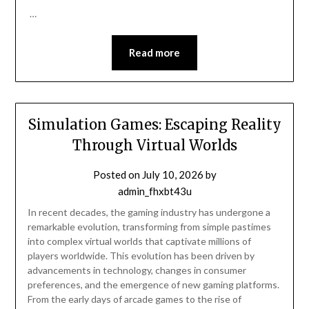
…
Read more
Simulation Games: Escaping Reality
Through Virtual Worlds
Posted on
July 10, 2026
by
admin_fhxbt43u
In recent decades, the gaming industry has undergone a
remarkable evolution, transforming from simple pastimes
into complex virtual worlds that captivate millions of
players worldwide. This evolution has been driven by
advancements in technology, changes in consumer
preferences, and the emergence of new gaming platforms.
From the early days of arcade games to the rise of