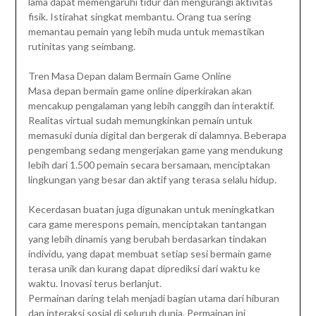
lama dapat memengaruhi tidur dan mengurangi aktivitas
fisik. Istirahat singkat membantu. Orang tua sering
memantau pemain yang lebih muda untuk memastikan
rutinitas yang seimbang.
Tren Masa Depan dalam Bermain Game Online
Masa depan bermain game online diperkirakan akan
mencakup pengalaman yang lebih canggih dan interaktif.
Realitas virtual sudah memungkinkan pemain untuk
memasuki dunia digital dan bergerak di dalamnya. Beberapa
pengembang sedang mengerjakan game yang mendukung
lebih dari 1.500 pemain secara bersamaan, menciptakan
lingkungan yang besar dan aktif yang terasa selalu hidup.
Kecerdasan buatan juga digunakan untuk meningkatkan
cara game merespons pemain, menciptakan tantangan
yang lebih dinamis yang berubah berdasarkan tindakan
individu, yang dapat membuat setiap sesi bermain game
terasa unik dan kurang dapat diprediksi dari waktu ke
waktu. Inovasi terus berlanjut.
Permainan daring telah menjadi bagian utama dari hiburan
dan interaksi sosial di seluruh dunia. Permainan ini