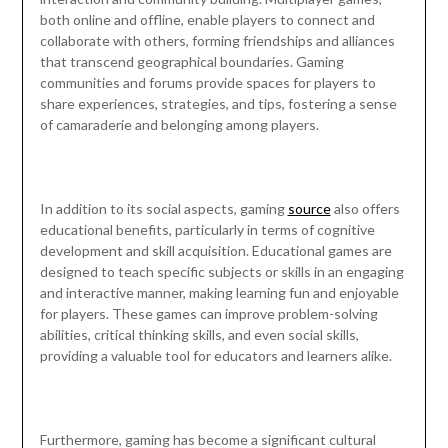
both online and offline, enable players to connect and
collaborate with others, forming friendships and alliances
that transcend geographical boundaries. Gaming
communities and forums provide spaces for players to
share experiences, strategies, and tips, fostering a sense
of camaraderie and belonging among players.
In addition to its social aspects, gaming
source
also offers
educational benefits, particularly in terms of cognitive
development and skill acquisition. Educational games are
designed to teach specific subjects or skills in an engaging
and interactive manner, making learning fun and enjoyable
for players. These games can improve problem-solving
abilities, critical thinking skills, and even social skills,
providing a valuable tool for educators and learners alike.
Furthermore, gaming has become a significant cultural