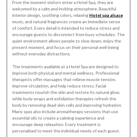
From the moment visitors enter a Hotel Spa, they are
welcomed by a calm and inviting atmosphere. Beautiful
interior design, soothing colors, relaxing
Hotel spa alsace
music, and natural fragrances create an immediate sense
of comfort. Every detail is intended to reduce stress and
encourage guests to disconnect from busy schedules. The
quiet environment allows people to slow down, enjoy the
present moment, and focus on their personal well-being
without everyday distractions.
The treatments available at a Hotel Spa are designed to
improve both physical and mental wellness. Professional
therapists offer massages that relieve muscle tension,
improve circulation, and help reduce stress. Facial
treatments nourish the skin and restore its natural glow,
while body wraps and exfoliation therapies refresh the
body by removing dead skin cells and improving hydration.
Many spas also include aromatherapy sessions that use
essential oils to create a calming experience and
encourage deep relaxation. Every treatment is
personalized to meet the individual needs of each guest.