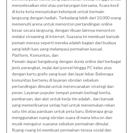
menyelesaikan misi atau pertarungan bersama. Acara kecil
di kota-kota menyatukan kelompok untuk bermain
langsung dengan hadiah. Terkadang lebih dari 10.000 orang
memenuhi arena untuk menonton pertandingan online
besar secara langsung, dengan ribuan lainnya menonton
melalui streaming di internet. Suasana ini membuat banyak
pemain merasa seperti mereka adalah bagian dari budaya
yang lebih luas yang melampaui permainan kasual.
Platform, Komunitas, dan
Pemain dapat bergabung dengan dunia online dari berbagai
jenis perangkat, mulai dari ponsel hingga PC kelas atas
dengan kartu grafis yang kuat dan layar lebar. Beberapa
komunitas bertemu di layanan obrolan sebelum
pertandingan dimulai untuk merencanakan strategi dan
peran. Layanan populer tempat pemain berbagi berita,
pembaruan, dan alat untuk kerja tim adalah , dan banyak
yang memeriksanya setiap hari untuk menemukan rekan
satu tim atau panduan untuk peta baru. Beberapa grup
menggunakan ruang obrolan suara di mana lelucon dan
musik mengatur suasana sebelum permainan dimulai.
Ruang-ruang ini membuat permainan terasa sosial dan