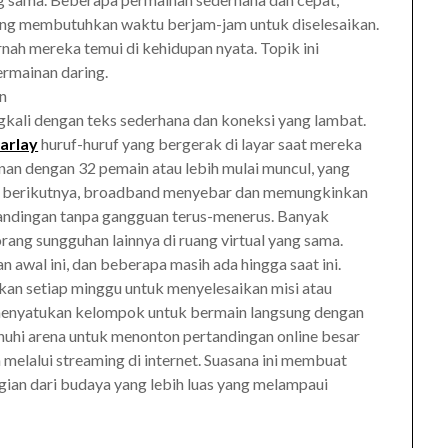
yang membutuhkan waktu berjam-jam untuk diselesaikan.
nah mereka temui di kehidupan nyata. Topik ini
rmainan daring.
n
gkali dengan teks sederhana dan koneksi yang lambat.
arlay
huruf-huruf yang bergerak di layar saat mereka
nan dengan 32 pemain atau lebih mulai muncul, yang
ade berikutnya, broadband menyebar dan memungkinkan
andingan tanpa gangguan terus-menerus. Banyak
ang sungguhan lainnya di ruang virtual yang sama.
n awal ini, dan beberapa masih ada hingga saat ini.
an setiap minggu untuk menyelesaikan misi atau
 menyatukan kelompok untuk bermain langsung dengan
nuhi arena untuk menonton pertandingan online besar
melalui streaming di internet. Suasana ini membuat
ian dari budaya yang lebih luas yang melampaui