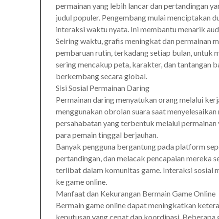
permainan yang lebih lancar dan pertandingan ya
judul populer. Pengembang mulai menciptakan du
interaksi waktu nyata. Ini membantu menarik audi
Seiring waktu, grafis meningkat dan permainan 
pembaruan rutin, terkadang setiap bulan, untuk 
sering mencakup peta, karakter, dan tantangan bar
berkembang secara global.
Sisi Sosial Permainan Daring
Permainan daring menyatukan orang melalui kerj
menggunakan obrolan suara saat menyelesaikan 
persahabatan yang terbentuk melalui permainan 
para pemain tinggal berjauhan.
Banyak pengguna bergantung pada platform sepe
pertandingan, dan melacak pencapaian mereka sec
terlibat dalam komunitas game. Interaksi sosia
ke game online.
Manfaat dan Kekurangan Bermain Game Online
Bermain game online dapat meningkatkan ketera
keputusan yang cepat dan koordinasi. Beberapa