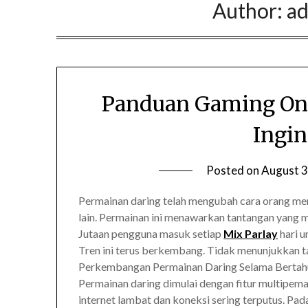
Author:
a
Panduan Gaming Onl
Ingi
Posted on
August 3
Permainan daring telah mengubah cara orang me
lain. Permainan ini menawarkan tantangan yang men
Jutaan pengguna masuk setiap
Mix Parlay
hari u
Tren ini terus berkembang. Tidak menunjukkan 
Perkembangan Permainan Daring Selama Bertah
Permainan daring dimulai dengan fitur multipema
internet lambat dan koneksi sering terputus. Pa