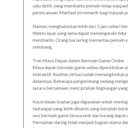
satu detik, yang membantu pemain tetap waspad
perencanaan. Manfaat ini menarik bagi banyak p
Namun, menghabiskan lebih dari 5 jam sehari b
Waktu layar yang lama dapat memengaruhi tidur da
membantu. Orang tua sering memantau pemain ya
seimbang.
Tren Masa Depan dalam Bermain Game Online
Masa depan bermain game online diperkirakan a
interaktif. Realitas virtual sudah memungkinkan
dalamnya. Beberapa pengembang sedang menger
secara bersamaan, menciptakan lingkungan yang b
Kecerdasan buatan juga digunakan untuk menin
tantangan yang lebih dinamis yang berubah berd
sesi bermain game terasa unik dan kurang dapat d
Permainan daring telah menjadi bagian utama dari 