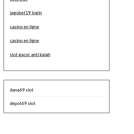
jagobet19 login
casino en ligne
casino en ligne
slot gacor anti kalah
dana69 slot
depot69 slot