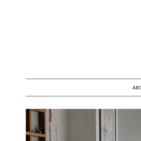
Skip
to
content
AB