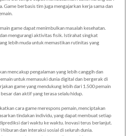
a. Game berbasis tim juga mengajarkan kerja sama dan
emain.
ermain game dapat menimbulkan masalah kesehatan.
n mengurangi aktivitas fisik. Istirahat singkat
ng lebih muda untuk memastikan rutinitas yang
kan mencakup pengalaman yang lebih canggih dan
 pemain untuk memasuki dunia digital dan bergerak di
jakan game yang mendukung lebih dari 1.500 pemain
esar dan aktif yang terasa selalu hidup.
gkatkan cara game merespons pemain, menciptakan
asarkan tindakan individu, yang dapat membuat setiap
iprediksi dari waktu ke waktu. Inovasi terus berlanjut.
hiburan dan interaksi sosial di seluruh dunia.