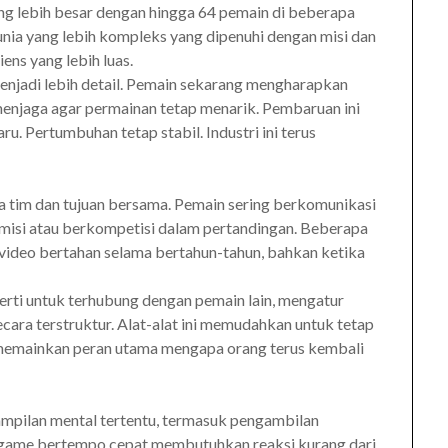
ng lebih besar dengan hingga 64 pemain di beberapa
nia yang lebih kompleks yang dipenuhi dengan misi dan
ens yang lebih luas.
menjadi lebih detail. Pemain sekarang mengharapkan
menjaga agar permainan tetap menarik. Pembaruan ini
u. Pertumbuhan tetap stabil. Industri ini terus
a tim dan tujuan bersama. Pemain sering berkomunikasi
misi atau berkompetisi dalam pertandingan. Beberapa
video bertahan selama bertahun-tahun, bahkan ketika
rti untuk terhubung dengan pemain lain, mengatur
ara terstruktur. Alat-alat ini memudahkan untuk tetap
l memainkan peran utama mengapa orang terus kembali
mpilan mental tertentu, termasuk pengambilan
 game bertempo cepat membutuhkan reaksi kurang dari